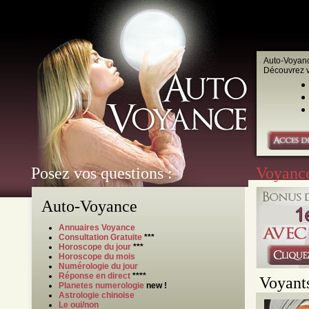
Auto-Voyance
Découvrez vo
Posez vos questions :
Voyance
Auto-Voyance
Annuaires Voyance
Consultation Gratuite
***
Horoscope du jour
***
Horoscope du mois
Numérologie du jour
Réponse en direct
****
Voyants
Planetes numerologie
new !
Astrologie chinoise
Le oui/non