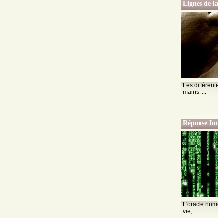
Lignes de l
Les différent
mains, ...
Réponse Im
L'oracle numé
vie, ...