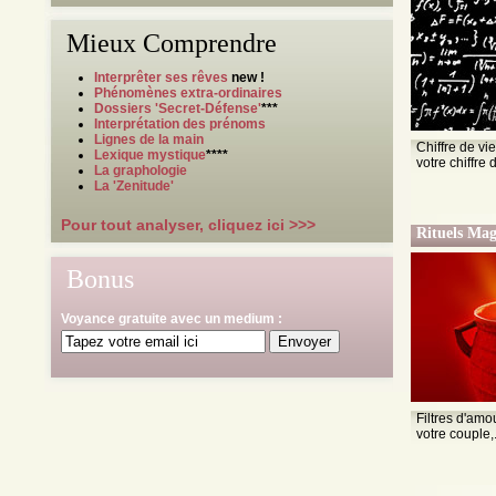
Mieux Comprendre
Interprêter ses rêves
new !
Phénomènes extra-ordinaires
Dossiers 'Secret-Défense'
***
Interprétation des prénoms
Lignes de la main
Chiffre de vi
Lexique mystique
****
votre chiffre
La graphologie
La 'Zenitude'
Pour tout analyser, cliquez ici >>>
Rituels Mag
Bonus
Voyance gratuite avec un medium :
Filtres d'amo
votre couple,.